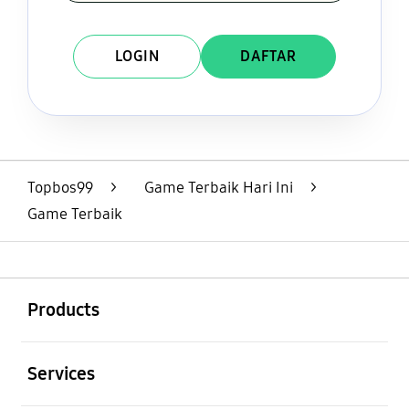
LOGIN
DAFTAR
Layer Popup Close
Topbos99
>
Game Terbaik Hari Ini
>
Game Terbaik
Buka
Footer Navigation
Products
Buka
Services
Buka